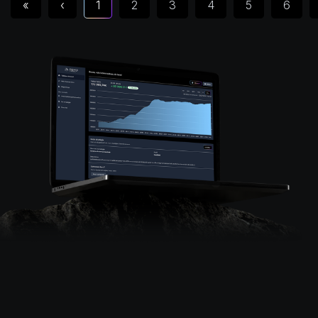
«
‹
1
2
3
4
5
6