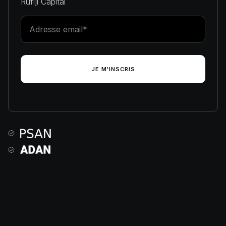
Rufiji Capital
RUFIJI Capital est une entreprise française (PSCA) agréée sous le
règlement MICA auprès de l’Autorité des marchés financiers (AMF)
sous le numéro
A2026-016
.
RUFIJI CAPITAL S.A.S. est une société par actions simplifiée de droit
français dont le siège social est situé au 66 avenue des Champs-
Elysées, 75008 Paris, immatriculée au Registre du commerce et des
sociétés de Paris sous le numéro 948 416 813.