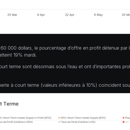
0 000 dollars, le pourcentage d’offre en profit détenue par l
 atteint 19% mardi.
ourt terme sont désormais sous l’eau et ont d’importantes pro
 perte à court terme (valeurs inférieures à 10%) coïncident 