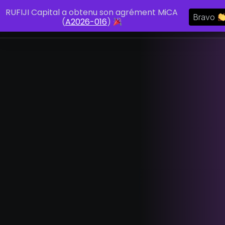
RUFIJI Capital a obtenu son agrément MiCA
Bravo
MENU
(
A2026-016
)