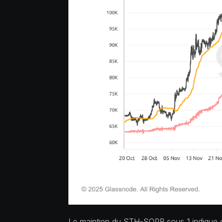
Le maintien du STH-SOPR sous 1 indique c