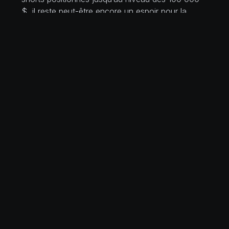
$, il reste peut-être encore un espoir pour la
tendance haussière du BTC !
REVENIR AUX ACTUALITÉS