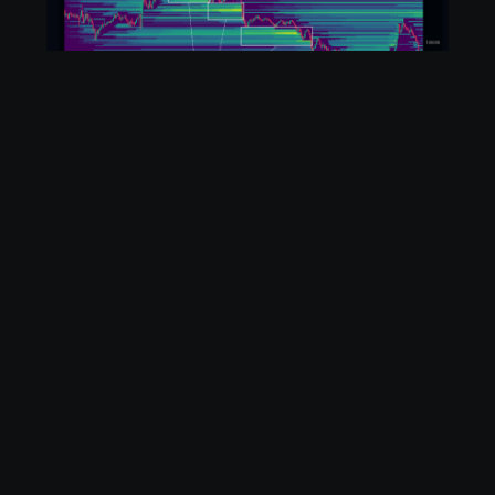
REVENIR AUX ACTUALITÉS
>
>
>
RUFIJI Capital
Actualités
Analyses Cryptos
Analyse On-Chain
: 04 février 2025